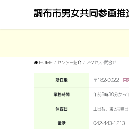
コ
ナ
調布市男女共同参画推
ン
ビ
テ
ゲ
ン
ー
ツ
シ
へ
ョ
ス
ン
キ
に
HOME
センター紹介
アクセス･問合せ
ッ
移
プ
動
所在地
〒182-0022
東
業務時間
午前8時30分から
休館日
土日祝、第3月曜
電話
042-443-1213