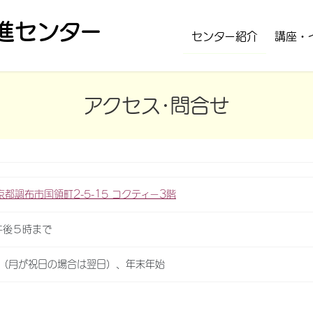
進センター
センター紹介
講座・
アクセス･問合せ
京都調布市国領町2-5-15 コクティー3階
午後５時まで
日（月が祝日の場合は翌日）、年末年始