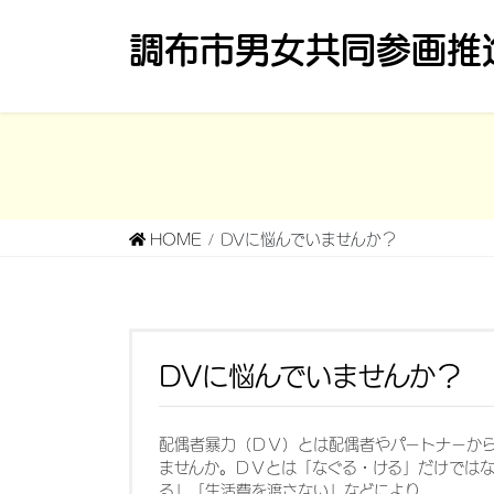
コ
ナ
調布市男女共同参画推
ン
ビ
テ
ゲ
ン
ー
ツ
シ
へ
ョ
ス
ン
キ
に
HOME
DVに悩んでいませんか？
ッ
移
プ
動
DVに悩んでいませんか？
配偶者暴力（ＤＶ）とは配偶者やパートナーか
ませんか。ＤＶとは「なぐる・ける」だけでは
る」「生活費を渡さない」などにより，...