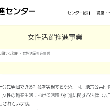
進センター
センター紹介
講座・
女性活躍推進事業
に関する取組
女性活躍推進事業
十分に発揮できる社会を実現するため、国、地方公共団
「女性の職業生活における活躍の推進に関する法律（以
行されています。