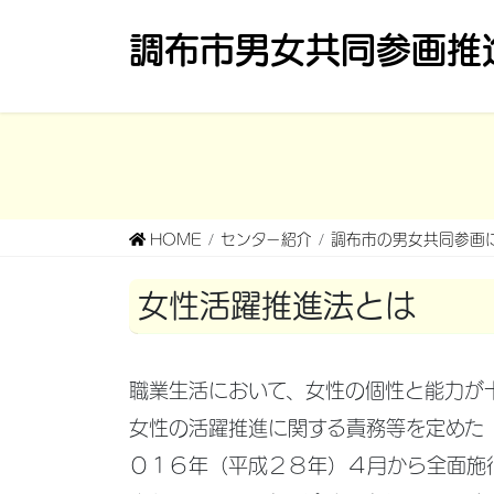
コ
ナ
調布市男女共同参画推
ン
ビ
テ
ゲ
ン
ー
ツ
シ
へ
ョ
ス
ン
キ
に
HOME
センター紹介
調布市の男女共同参画
ッ
移
プ
動
女性活躍推進法とは
職業生活において、女性の個性と能力が
女性の活躍推進に関する責務等を定めた
０１６年（平成２８年）４月から全面施