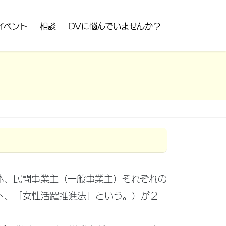
イベント
相談
DVに悩んでいませんか？
体、民間事業主（一般事業主）それぞれの
下、「女性活躍推進法」という。）が２