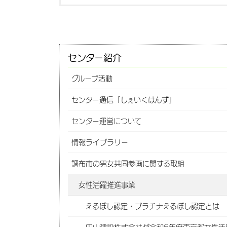
センター紹介
グループ活動
センター通信「しぇいくはんず」
センター運営について
情報ライブラリー
調布市の男女共同参画に関する取組
女性活躍推進事業
えるぼし認定・プラチナえるぼし認定とは