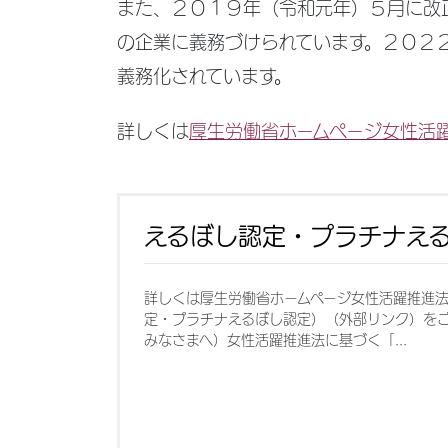
また、２０１９年（令和元年）５月に改
の企業に義務づけられています。２０２
義務化されています。
詳しくは
厚生労働省ホームページ女性活
えるぼし認定・プラチナえ
詳しくは厚生労働省ホームページ女性活躍推進
定・プラチナえるぼし認定）（外部リンク）を
みなさまへ）女性活躍推進法に基づく「...