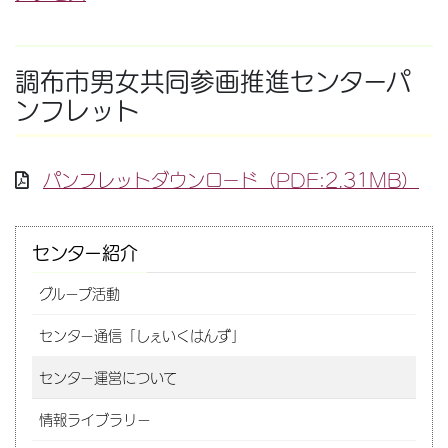
調布市男女共同参画推進センターパ
ンフレット
パンフレットダウンロード（PDF:2.31MB）
センター紹介
グループ活動
センター通信「しぇいくはんず」
センター運営について
情報ライブラリー