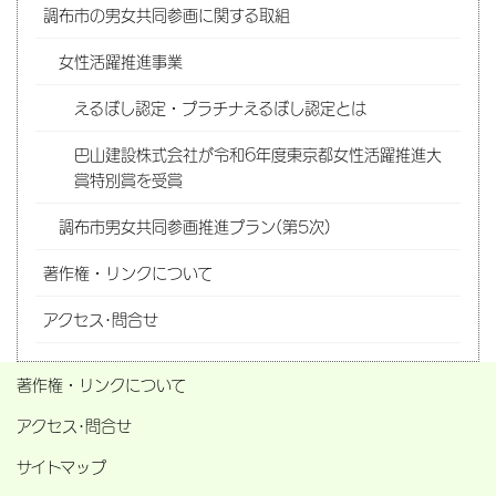
調布市の男女共同参画に関する取組
女性活躍推進事業
えるぼし認定・プラチナえるぼし認定とは
巴山建設株式会社が令和6年度東京都女性活躍推進大
賞特別賞を受賞
調布市男女共同参画推進プラン(第5次)
著作権・リンクについて
アクセス･問合せ
著作権・リンクについて
アクセス･問合せ
サイトマップ