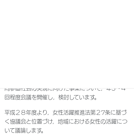
の参画する男女共同参画推進に関する会議等を開催
し、男女共同参画社会の実現の促進、活動の活性化
に努めています。
男女共同参画推進センター運営委員
会
男女共同参画推進センターの円滑な運営と，男女共
同参画社会の実現に向けた事業について，年3～４
回程度会議を開催し，検討しています。
平成２８年度より，女性活躍推進法第２7条に基づ
く協議会と位置づけ，地域における女性の活躍につ
いて議論します。