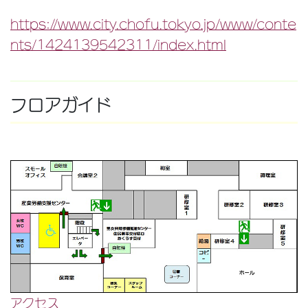
https://www.city.chofu.tokyo.jp/www/conte
nts/1424139542311/index.html
フロアガイド
アクセス