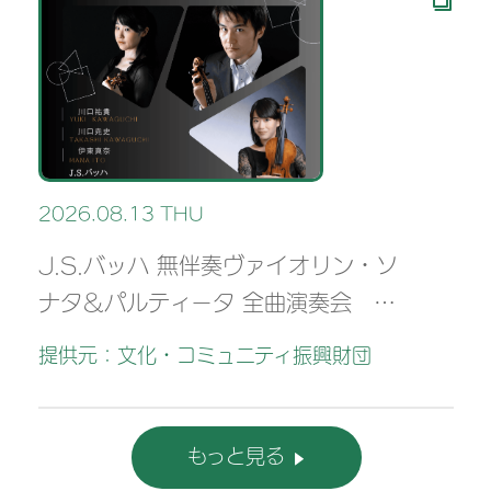
2026.08.13 THU
J.S.バッハ 無伴奏ヴァイオリン・ソ
ナタ＆パルティータ 全曲演奏会 vl.
川口祐貴 川口尭史 伊東真奈
提供元：文化・コミュニティ振興財団
もっと見る