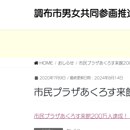
コ
ナ
調布市男女共同参画推
ン
ビ
テ
ゲ
ン
ー
ツ
シ
へ
ョ
ス
ン
キ
に
HOME
おしらせ
市民プラザあくろす来館20
ッ
移
プ
動
2020年7月9日
/ 最終更新日時 :
2024年8月14日
市民プラザあくろす来
市民プラザあくろす来館200万人達成！