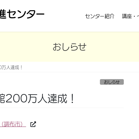
進センター
センター紹介
講座・
おしらせ
0万人達成！
おしらせ
館200万人達成！
（調布市）