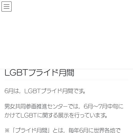
コ
ナ
調布市男女共同参画推進センター
ン
ビ
テ
ゲ
トピックス
ン
ー
ツ
シ
へ
ョ
HOME
トピックス
LGBTプライド月間
ス
ン
キ
に
2024年6月21日
/ 最終更新日時 :
2024年6月21日
ッ
移
LGBTプライド月間
プ
動
6月は，LGBTプライド月間です。
男女共同参画推進センターでは，6月〜7月中旬に
かけてLGBTに関する展示を行っています。
※「プライド月間」とは，毎年6月に世界各地で