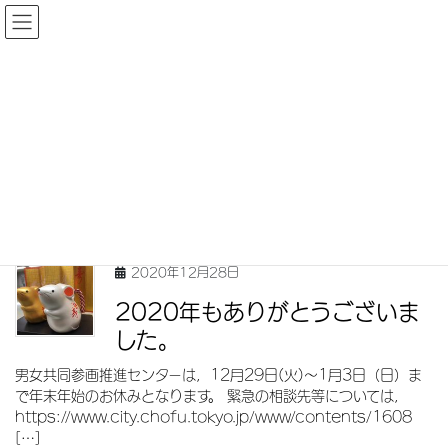
コ
ナ
調布市男女共同参画推進センター
ン
ビ
テ
ゲ
トピックス
ン
ー
ツ
シ
へ
ョ
HOME
トピックス
2020年12月
ス
ン
2020年12月
キ
に
ッ
移
プ
動
2020年12月28日
2020年もありがとうございま
した。
男女共同参画推進センターは，12月29日(火)～1月3日（日）ま
で年末年始のお休みとなります。 緊急の相談先等については，
https://www.city.chofu.tokyo.jp/www/contents/1608
[…]