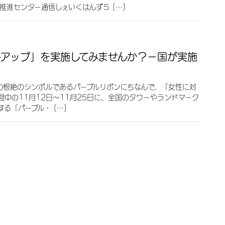
推進センター通信しぇいくはんず５ […]
トアップ」を実施してみませんか？－国が実施
根絶のシンボルであるパープルリボンにちなんで、「女性に対
間中の11月12日～11月25日に、全国のタワーやランドマーク
る「パープル・ […]