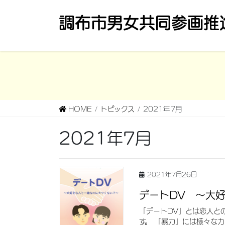
コ
ナ
調布市男女共同参画推
ン
ビ
テ
ゲ
ン
ー
ツ
シ
へ
ョ
ス
ン
キ
に
HOME
トピックス
2021年7月
ッ
移
プ
動
2021年7月
2021年7月26日
デートDV ～大
「デートDV」とは恋人と
す。 「暴力」には様々な