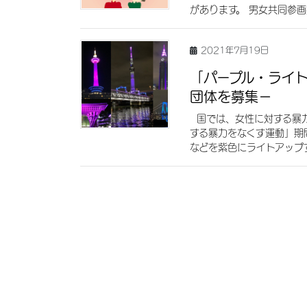
があります。 男女共同参画
2021年7月19日
「パープル・ライ
団体を募集－
国では、女性に対する暴力
する暴力をなくす運動」期
などを紫色にライトアップす