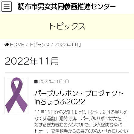
コ
ナ
調布市男女共同参画推進センター
ン
ビ
テ
ゲ
トピックス
ン
ー
ツ
シ
へ
ョ
HOME
トピックス
2022年11月
ス
ン
2022年11月
キ
に
ッ
移
プ
動
2022年11月1日
パープルリボン・プロジェクト
inちょうふ2022
11月12日から25日までは「女性に対する暴力を
なくす運動」週間です。 パープルリボンは女性に
対する暴力根絶のシンボルで、DV(配偶者やパー
トナー、交際相手からの暴力)のない世界にしたい