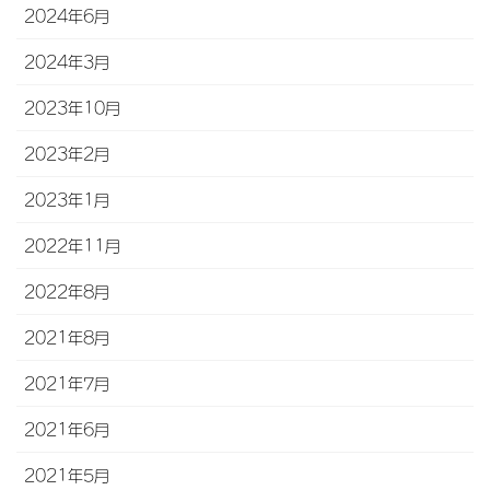
2024年6月
2024年3月
2023年10月
2023年2月
2023年1月
2022年11月
2022年8月
2021年8月
2021年7月
2021年6月
2021年5月