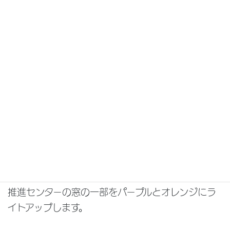
期間：11月1日(土曜日)から11月３０日(日曜日)ま
で
場所：総合福祉センター１階 ウインドウ美術館
(調布市小島町2-47-1(京王線・調布駅から徒歩3
分))
⑤ パープルライトアップ
文化会館たづくりをパープルにライトアップしま
す。また、市民プラザあくろす3階の男女共同参画
推進センターの窓の一部をパープルとオレンジにラ
イトアップします。